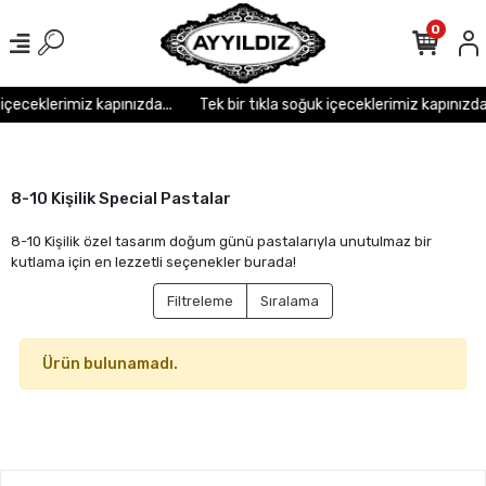
r
r
r
r
r r r
0
 içeceklerimiz kapınızda...
Tek bir tıkla soğuk içeceklerimiz kapınızda.
8-10 Kişilik Special Pastalar
8-10 Kişilik özel tasarım doğum günü pastalarıyla unutulmaz bir
kutlama için en lezzetli seçenekler burada!
Filtreleme
Sıralama
Ürün bulunamadı.