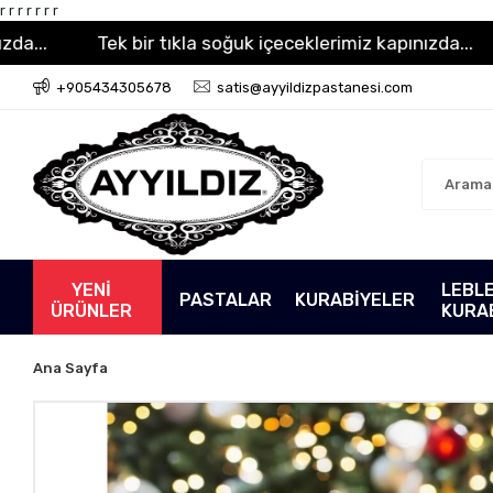
r
r
r
r
r r r
Tek bir tıkla soğuk içeceklerimiz kapınızda...
Te
+905434305678
satis@ayyildizpastanesi.com
YENİ
LEBLE
PASTALAR
KURABİYELER
ÜRÜNLER
KURA
Ana Sayfa