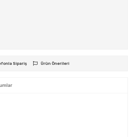
efonla Sipariş
Ürün Önerileri
umlar