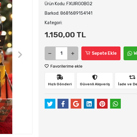
Ürün Kodu:
FXUIRG0BG2
Barkod:
8681689154141
Kategori:
1.150,00 TL
Sepete Ekle
W
Favorilerime ekle
Hızlı Gönderi
Güvenli Alışveriş
İade ve D