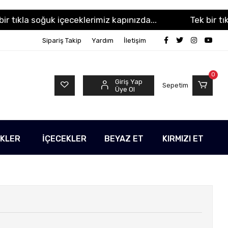
kla soğuk içeceklerimiz kapınızda...
Tek bir tıkla so
Sipariş Takip
Yardım
İletişim
0
Giriş Yap
Sepetim
Üye Ol
EKLER
İÇECEKLER
BEYAZ ET
KIRMIZI ET