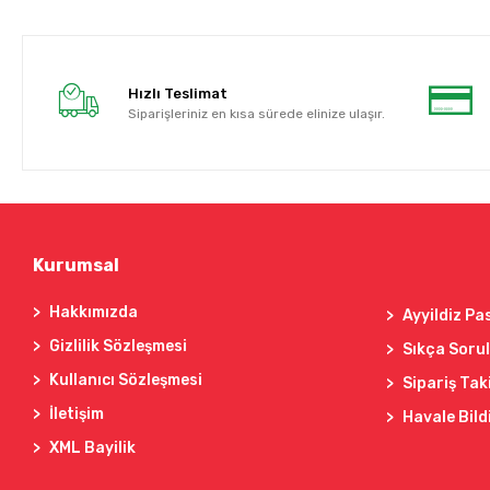
Hızlı Teslimat
Siparişleriniz en kısa sürede elinize ulaşır.
Kurumsal
Hakkımızda
Ayyildiz Pa
Gizlilik Sözleşmesi
Sıkça Soru
Kullanıcı Sözleşmesi
Sipariş Tak
İletişim
Havale Bild
XML Bayilik