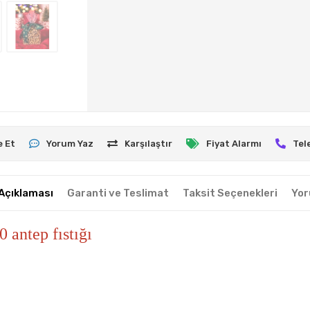
e Et
Yorum Yaz
Karşılaştır
Fiyat Alarmı
Tel
Açıklaması
Garanti ve Teslimat
Taksit Seçenekleri
Yor
00
antep fıstığı