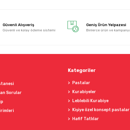
Güvenli Alışveriş
Geniş Ürün Yelpazesi
Güvenli ve kolay ödeme sistemi
Binlerce ürün ve kampany
Kategoriler
Pastalar
stanesi
Kurabiyeler
lan Sorular
Leblebili Kurabiye
ip
Kişiye özel konsept pastalar
irimleri
Hafif Tatlılar