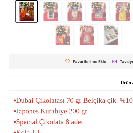
Favorilerime Ekle
Tavsiy
Ürün 
•
Dubai Çikolatası 70 gr Belçika
çik
. %1
•
Japones Kurabiye 200 gr
•
Special Çikolata 8 adet
•
Kola 1 L