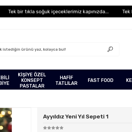
k bir tıkla soğuk içeceklerimiz kapınızda...
Tek bir tı
KİŞİYE ÖZEL
BİLİ
HAFİF
KONSEPT
FAST FOOD
K
BİYE
TATLILAR
PASTALAR
Ayyıldız Yeni Yıl Sepeti 1