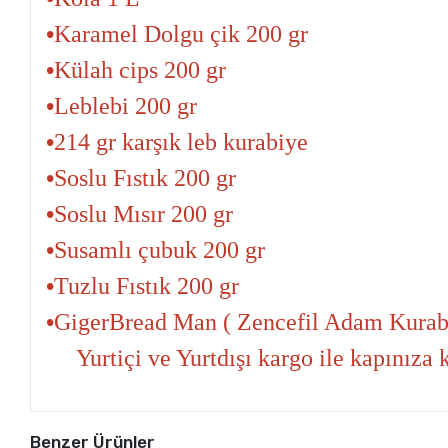
•
Karamel Dolgu
çik 200 gr
•
Külah cips 200 gr
•
Leblebi 200 gr
•
214 gr
karşık leb kurabiye
•
Soslu Fıstık 200 gr
•
Soslu Mısır 200 gr
•
Susamlı çubuk 200 gr
•
Tuzlu Fıstık 200 gr
•
Giger
Bread Man ( Zencefil Adam Kurab
Yurtiçi ve Yurtdışı kargo ile kapınıza
Benzer Ürünler