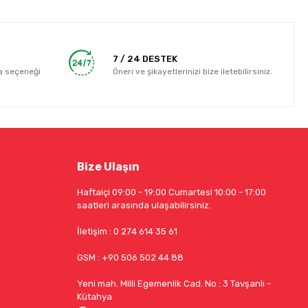
7 / 24 DESTEK
a seçeneği
Öneri ve şikayetlerinizi bize iletebilirsiniz.
Bize Ulaşın
Haftaiçi 09:00 - 19:00 Cumartesi 10:00 - 17:00
saatleri arasında ulaşabilirsiniz.
İletişim : 0 274 614 35 61
GSM : +90 506 502 44 88
Yeni mah. Milli Egemenlik Cad. No : 3 Tavşanlı -
Kütahya