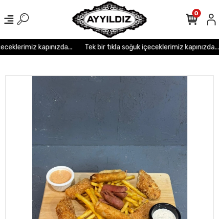
r
r
r
r
r r r
0
eceklerimiz kapınızda...
Tek bir tıkla soğuk içeceklerimiz kapınızda...