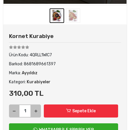
Kornet Kurabiye
Ürün Kodu:
4QRLL1WIC7
Barkod:
8681689661397
Marka:
Ayyıldız
Kategori:
Kurabiyeler
310,00 TL
Sepete Ekle
WHATSAPP İLE SİPARİŞ VER