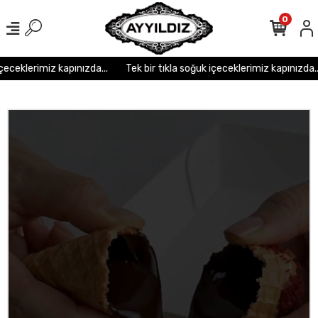
r
r
r
r
r r r
0
eceklerimiz kapınızda...
Tek bir tıkla soğuk içeceklerimiz kapınızda...