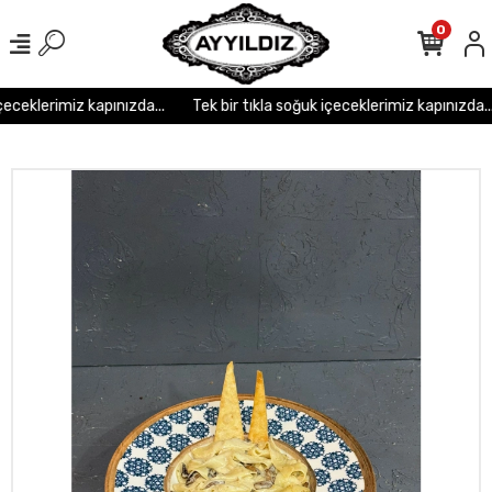
r
r
r
r
r r r
0
eceklerimiz kapınızda...
Tek bir tıkla soğuk içeceklerimiz kapınızda...