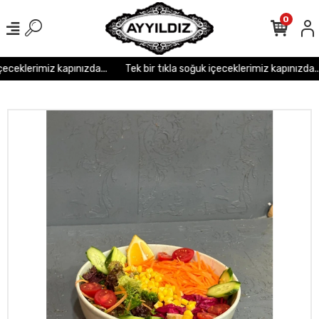
r
r
r
r
r r r
0
eceklerimiz kapınızda...
Tek bir tıkla soğuk içeceklerimiz kapınızda...