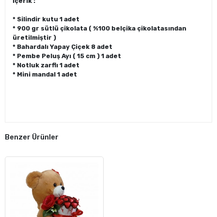
İçerik :
* Silindir kutu 1 adet
* 900 gr sütlü çikolata ( %100 belçika çikolatasından
üretilmiştir )
* Bahardalı Yapay Çiçek 8 adet
* Pembe Peluş Ayı ( 15 cm ) 1 adet
* Notluk zarflı 1 adet
* Mini mandal 1 adet
Benzer Ürünler