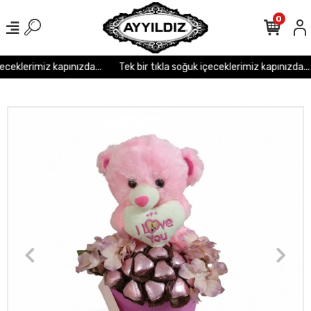
r
r
r
r
r r r
0
eceklerimiz kapınızda...
Tek bir tıkla soğuk içeceklerimiz kapınızda...